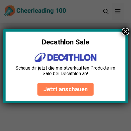
Zum
Men
Inhalt
springen
×
Startseite
»
Blog
»
Cheerleader Duffle Bag Test:
Die 5 besten (Bestenliste)
Decathlon Sale
Cheerleader Duffle Bag Test:
Die 5 besten (Bestenliste)
Schaue dir jetzt die meistverkauften Produkte im
Sale bei Decathlon an!
Leonie Becker
April 23, 2025
Jetzt anschauen