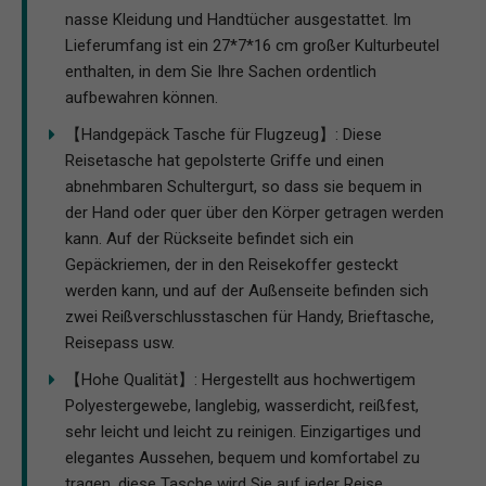
nasse Kleidung und Handtücher ausgestattet. Im
Lieferumfang ist ein 27*7*16 cm großer Kulturbeutel
enthalten, in dem Sie Ihre Sachen ordentlich
aufbewahren können.
【Handgepäck Tasche für Flugzeug】: Diese
Reisetasche hat gepolsterte Griffe und einen
abnehmbaren Schultergurt, so dass sie bequem in
der Hand oder quer über den Körper getragen werden
kann. Auf der Rückseite befindet sich ein
Gepäckriemen, der in den Reisekoffer gesteckt
werden kann, und auf der Außenseite befinden sich
zwei Reißverschlusstaschen für Handy, Brieftasche,
Reisepass usw.
【Hohe Qualität】: Hergestellt aus hochwertigem
Polyestergewebe, langlebig, wasserdicht, reißfest,
sehr leicht und leicht zu reinigen. Einzigartiges und
elegantes Aussehen, bequem und komfortabel zu
tragen, diese Tasche wird Sie auf jeder Reise