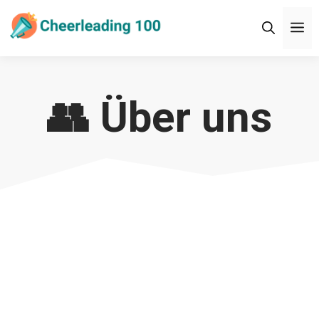
Zum
M
Inhalt
springen
👥 Über uns