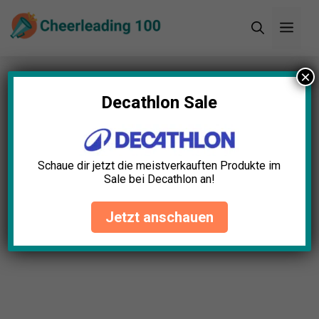
Zum
Men
Inhalt
springen
×
Startseite
»
Blog
»
11+ tolle Cheerleading Amazon
Prime Day Angebote (2024)
Decathlon Sale
11+ tolle Cheerleading
Amazon Prime Day Angebote
Schaue dir jetzt die meistverkauften Produkte im
(2024)
Sale bei Decathlon an!
Leonie Becker
April 23, 2025
Jetzt anschauen