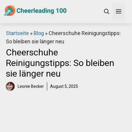
Zum
Men
Inhalt
springen
×
Startseite
»
Blog
»
Cheerschuhe Reinigungstipps:
So bleiben sie länger neu
Decathlon Sale
Cheerschuhe
Reinigungstipps: So bleiben
Schaue dir jetzt die meistverkauften Produkte im
sie länger neu
Sale bei Decathlon an!
Leonie Becker
August 5, 2025
Jetzt anschauen